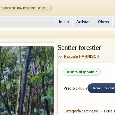
obras vistas hoy (visitantes únicos)
Inicio
Artistas
Obras
Sentier forestier
por
Pascale HARNISCH
Obra disponible
Precio :
480 €
Hacer una ofer
Categoría :
Peinture — Huile su