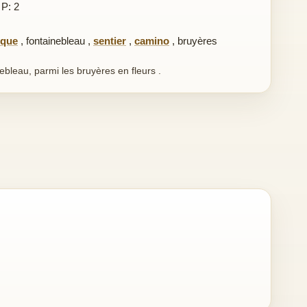
 P: 2
que
,
fontainebleau
,
sentier
,
camino
,
bruyères
ebleau, parmi les bruyères en fleurs .