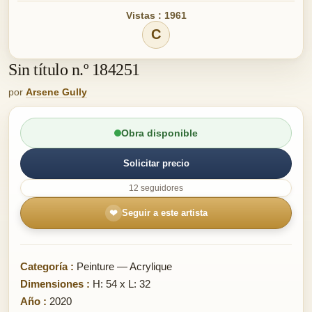
Vistas : 1961
C
Sin título n.º 184251
por
Arsene Gully
Obra disponible
Solicitar precio
12 seguidores
❤
Seguir a este artista
Categoría :
Peinture — Acrylique
Dimensiones :
H: 54 x L: 32
Año :
2020