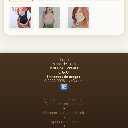
Inicio
Mapa del sitio
Vista de Honfleur
C.G.U.
Derechos de imagen
© 2007-2026 LiveGalerie
Explorar LiveGalerie:
Galería de arte en línea
•
Comprar una obra de arte
•
Exponer sus obras
•