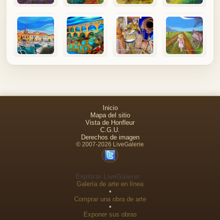
Inicio
Mapa del sitio
Vista de Honfleur
C.G.U.
Derechos de imagen
© 2007-2026 LiveGalerie
Explorar LiveGalerie:
Galería de arte en línea
•
Comprar una obra de arte
•
Exponer sus obras