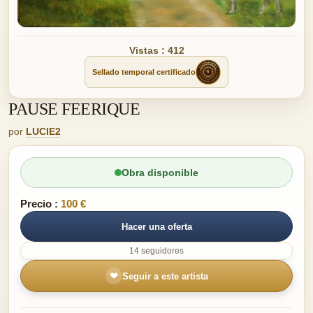
Vistas : 412
Sellado temporal certificado
PAUSE FEERIQUE
por
LUCIE2
Obra disponible
Precio :
100 €
Hacer una oferta
14 seguidores
❤
Seguir a este artista