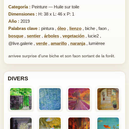
Categoría :
Peinture — Huile sur toile
Dimensiones :
H: 38 x L: 46 x P: 1
Año :
2019
Palabras clave :
pintura
,
óleo
,
lienzo
,
biche
,
faon
,
bosque
,
sentier
,
árboles
,
vegetación
,
lucie2
,
@live.galerie
,
verde
,
amarillo
,
naranja
,
lumièree
arrivee surprise d'une biche et son faon sortant de la forêt.
DIVERS