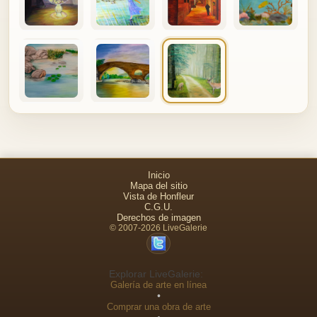
Inicio
Mapa del sitio
Vista de Honfleur
C.G.U.
Derechos de imagen
© 2007-2026 LiveGalerie
Explorar LiveGalerie:
Galería de arte en línea
•
Comprar una obra de arte