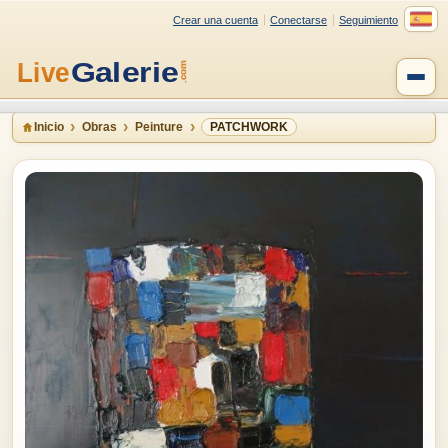
Crear una cuenta
Conectarse
Seguimiento
Inicio
Obras
Peinture
PATCHWORK