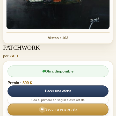
Vistas : 163
PATCHWORK
por
ZAEL
Obra disponible
Precio :
300 €
Hacer una oferta
Sea el primero en seguir a este artista
❤
Seguir a este artista