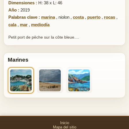
Dimensiones :
H: 38 x L: 46
Año :
2019
Palabras clave :
marina
,
niolon
,
costa
,
puerto
,
rocas
,
cala
,
mar
,
mediodía
Petit port de pêche sur la côte bleue....
Marines
Inicio
Mapa del sitio