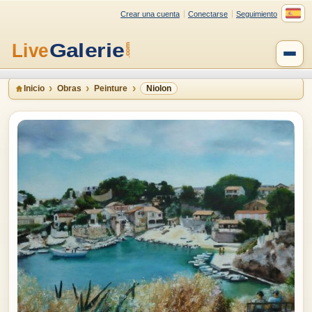
Crear una cuenta
Conectarse
Seguimiento
Inicio
Obras
Peinture
Niolon