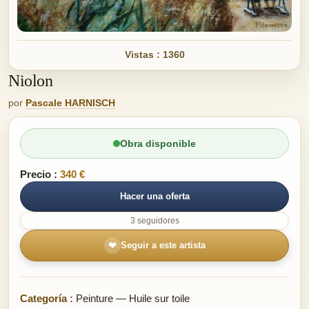
Vistas : 1360
Niolon
por
Pascale HARNISCH
Obra disponible
Precio :
340 €
Hacer una oferta
3 seguidores
❤
Seguir a este artista
Categoría :
Peinture — Huile sur toile