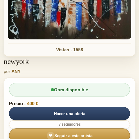
Vistas : 1558
newyork
por
ANY
Obra disponible
Precio :
400 €
Hacer una oferta
7 seguidores
❤
Seguir a este artista