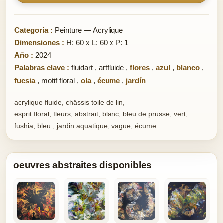
Categoría :
Peinture — Acrylique
Dimensiones :
H: 60 x L: 60 x P: 1
Año :
2024
Palabras clave :
fluidart
,
artfluide
,
flores
,
azul
,
blanco
,
fucsia
,
motif floral
,
ola
,
écume
,
jardín
acrylique fluide, châssis toile de lin,
esprit floral, fleurs, abstrait, blanc, bleu de prusse, vert,
fushia, bleu , jardin aquatique, vague, écume
oeuvres abstraites disponibles