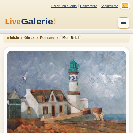
Crear una cuenta
Conectarse
Seguimiento
Inicio
Obras
Peinture
Men-Brial