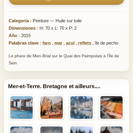
Categoría :
Peinture — Huile sur toile
Dimensiones :
H: 70 x L: 70 x P: 2
Año :
2015
Palabras clave :
faro
,
mar
,
azul
,
reflets
,
île de pecho
Le phare de Men-Brial sur le Quai des Paimpolais à l'Île de
Sein
Mer-et-Terre. Bretagne et ailleurs....