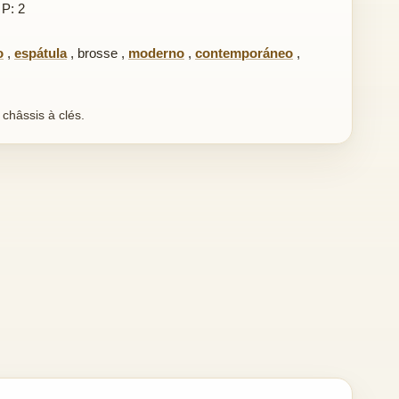
 P: 2
o
,
espátula
,
brosse
,
moderno
,
contemporáneo
,
 châssis à clés.