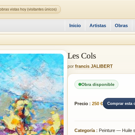
obras vistas hoy (visitantes únicos)
Inicio
Artistas
Obras
Les Cols
por
francis JALIBERT
Obra disponible
Precio :
250 €
Comprar esta 
Categoría :
Peinture — Huile su