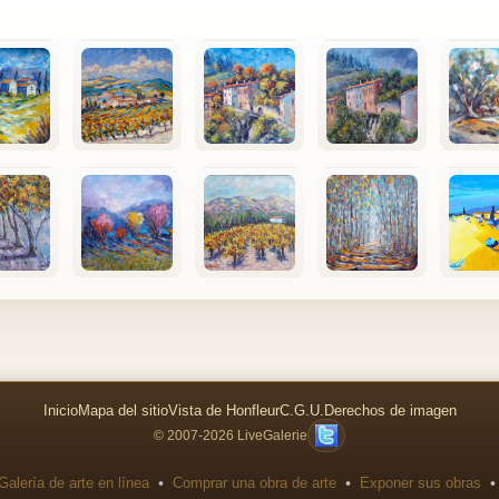
Inicio
Mapa del sitio
Vista de Honfleur
C.G.U.
Derechos de imagen
© 2007-2026 LiveGalerie
•
•
•
Galería de arte en línea
Comprar una obra de arte
Exponer sus obras