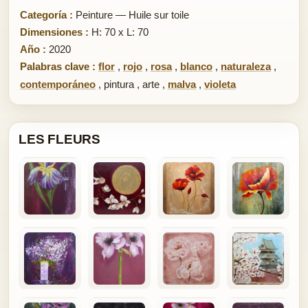
Categoría :
Peinture — Huile sur toile
Dimensiones :
H: 70 x L: 70
Año :
2020
Palabras clave :
flor
,
rojo
,
rosa
,
blanco
,
naturaleza
,
contemporáneo
,
pintura
,
arte
,
malva
,
violeta
LES FLEURS