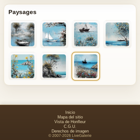
Paysages
Inicio
Mapa del sitio
Vista de Honfleur
C.G.U.
Derechos de imagen
© 2007-2026 LiveGalerie