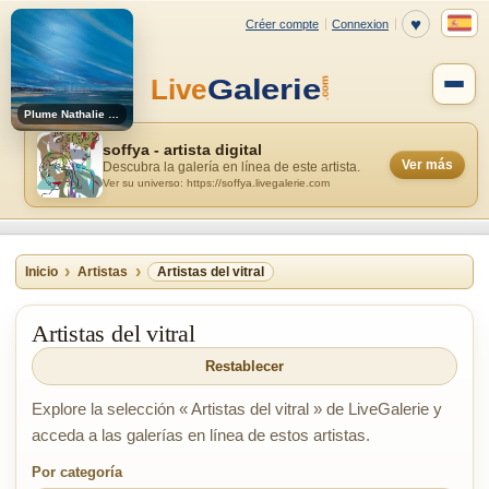
Plume Nathalie Maisonneuve
soffya - artista digital
Ver más
Descubra la galería en línea de este artista.
Ver su universo: https://soffya.livegalerie.com
Inicio
Artistas
Artistas del vitral
Artistas del vitral
Restablecer
Explore la selección « Artistas del vitral » de LiveGalerie y
acceda a las galerías en línea de estos artistas.
Por categoría