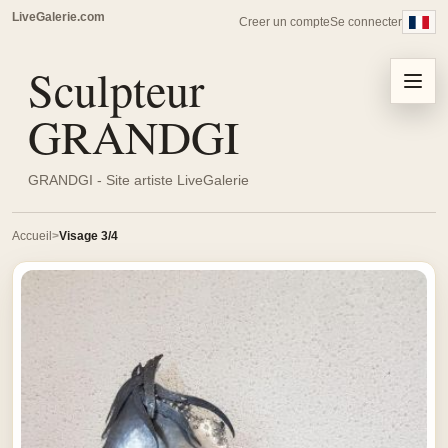
LiveGalerie.com
Creer un compte
Se connecter
Sculpteur
Menu
GRANDGI
GRANDGI - Site artiste LiveGalerie
Accueil
Visage 3/4