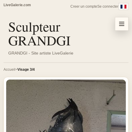
LiveGalerie.com
Creer un compte
Se connecter
Sculpteur
Menu
GRANDGI
GRANDGI - Site artiste LiveGalerie
Accueil
Visage 3/4