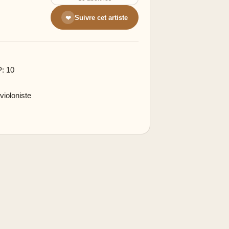
Suivre cet artiste
❤
P: 10
violoniste