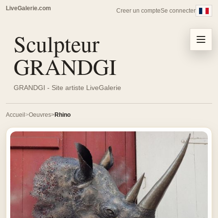
LiveGalerie.com
Creer un compte
Se connecter
Sculpteur
Menu
GRANDGI
GRANDGI - Site artiste LiveGalerie
Accueil
Oeuvres
Rhino