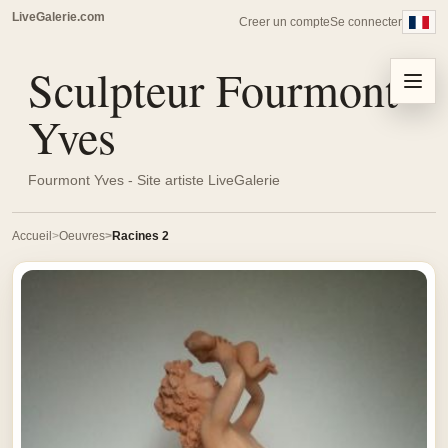
LiveGalerie.com
Creer un compte
Se connecter
Sculpteur Fourmont
Menu
Yves
Fourmont Yves - Site artiste LiveGalerie
Accueil
Oeuvres
Racines 2