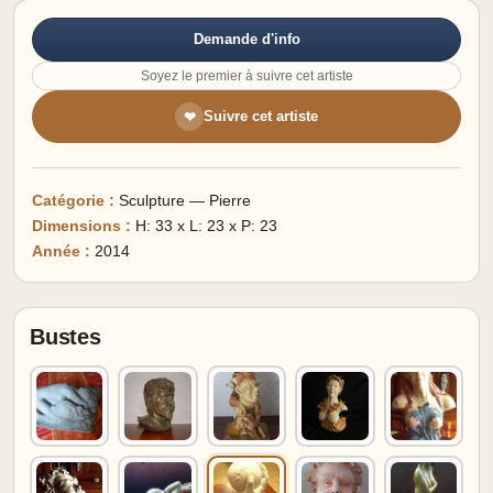
Demande d'info
Soyez le premier à suivre cet artiste
Suivre cet artiste
❤
Catégorie :
Sculpture — Pierre
Dimensions :
H: 33 x L: 23 x P: 23
Année :
2014
Bustes