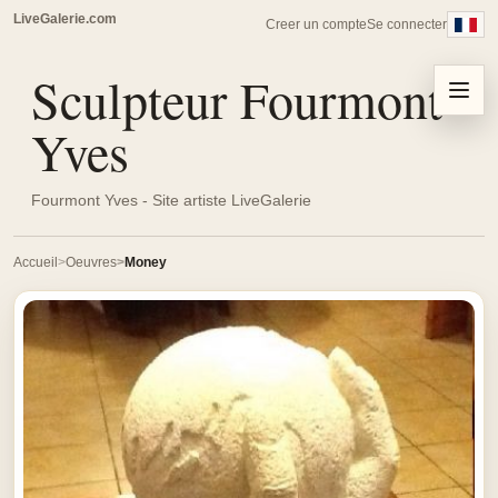
LiveGalerie.com
Creer un compte
Se connecter
Sculpteur Fourmont
Menu
Yves
Fourmont Yves - Site artiste LiveGalerie
Accueil
Oeuvres
Money