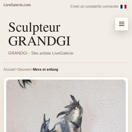
LiveGalerie.com
Creer un compte
Se connecter
Sculpteur
Menu
GRANDGI
GRANDGI - Site artiste LiveGalerie
Accueil
Oeuvres
Mere et enfang