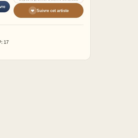
vre
Suivre cet artiste
❤
P: 17