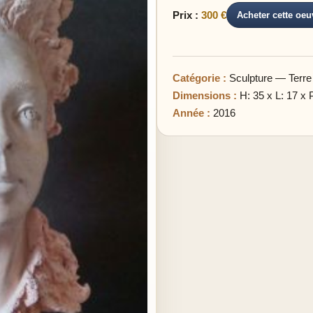
Prix :
300 €
Acheter cette oeu
Catégorie :
Sculpture — Terre
Dimensions :
H: 35 x L: 17 x 
Année :
2016