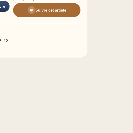
vre
Suivre cet artiste
❤
P: 13