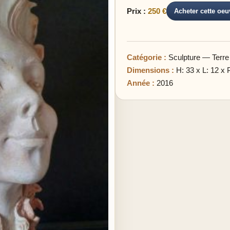
Prix :
250 €
Acheter cette oeu
Catégorie :
Sculpture — Terre
Dimensions :
H: 33 x L: 12 x 
Année :
2016