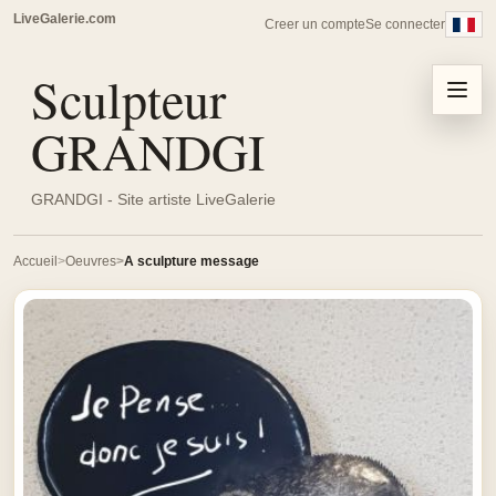
LiveGalerie.com
Creer un compte
Se connecter
Sculpteur
Menu
GRANDGI
GRANDGI - Site artiste LiveGalerie
Accueil
Oeuvres
A sculpture message