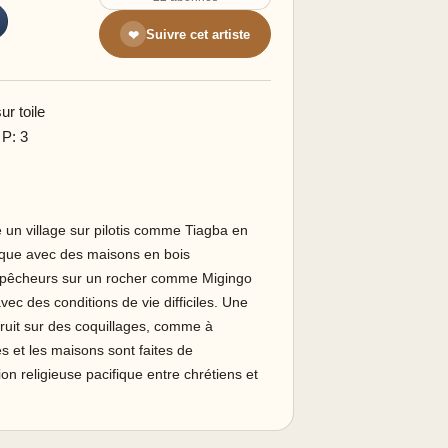
Suivre cet artiste
❤
r toile
 P: 3
re un village sur pilotis comme Tiagba en
arque avec des maisons en bois
de pêcheurs sur un rocher comme Migingo
vec des conditions de vie difficiles. Une
truit sur des coquillages, comme à
s et les maisons sont faites de
on religieuse pacifique entre chrétiens et