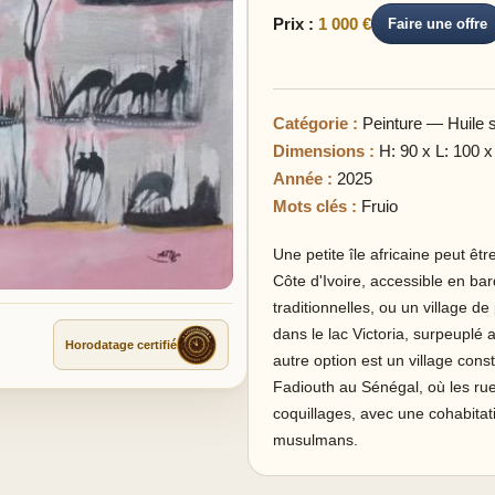
Prix :
1 000 €
Faire une offre
Catégorie :
Peinture — Huile su
Dimensions :
H: 90 x L: 100 x
Année :
2025
Mots clés :
Fruio
Une petite île africaine peut êt
Côte d'Ivoire, accessible en b
traditionnelles, ou un village 
dans le lac Victoria, surpeuplé a
Horodatage certifié
autre option est un village cons
Fadiouth au Sénégal, où les rue
coquillages, avec une cohabitati
musulmans.