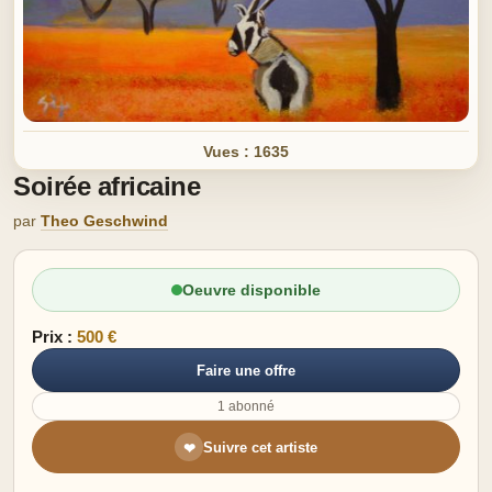
Vues : 1635
Soirée africaine
par
Theo Geschwind
Oeuvre disponible
Prix :
500 €
Faire une offre
1 abonné
Suivre cet artiste
❤