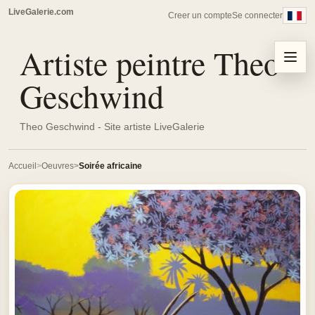
LiveGalerie.com
Creer un compte
Se connecter
Artiste peintre Theo
Menu
Geschwind
Theo Geschwind - Site artiste LiveGalerie
Accueil
Oeuvres
Soirée africaine