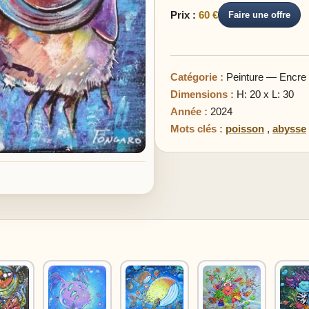
Prix :
60 €
Faire une offre
Catégorie :
Peinture — Encre
Dimensions :
H: 20 x L: 30
Année :
2024
Mots clés :
poisson
,
abysse