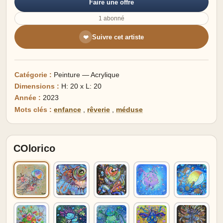
Faire une offre
1 abonné
Suivre cet artiste
❤
Catégorie :
Peinture — Acrylique
Dimensions :
H: 20 x L: 20
Année :
2023
Mots clés :
enfance
,
rêverie
,
méduse
COlorico