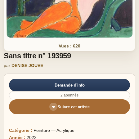
Vues : 620
Sans titre n° 193959
par
DENISE JOUVE
Demande d'info
2 abonnés
Suivre cet artiste
❤
Catégorie :
Peinture — Acrylique
Année :
2022