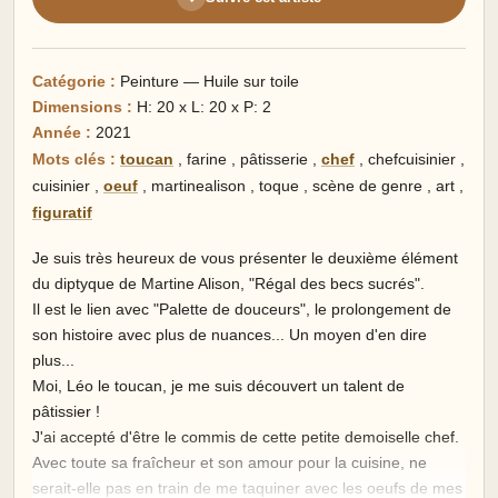
Catégorie :
Peinture — Huile sur toile
Dimensions :
H: 20 x L: 20 x P: 2
Année :
2021
Mots clés :
toucan
,
farine
,
pâtisserie
,
chef
,
chefcuisinier
,
cuisinier
,
oeuf
,
martinealison
,
toque
,
scène de genre
,
art
,
figuratif
Je suis très heureux de vous présenter le deuxième élément
du diptyque de Martine Alison, "Régal des becs sucrés".
Il est le lien avec "Palette de douceurs", le prolongement de
son histoire avec plus de nuances... Un moyen d'en dire
plus...
Moi, Léo le toucan, je me suis découvert un talent de
pâtissier !
J'ai accepté d'être le commis de cette petite demoiselle chef.
Avec toute sa fraîcheur et son amour pour la cuisine, ne
serait-elle pas en train de me taquiner avec les oeufs de mes