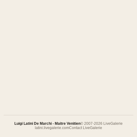
Luigi Latini De Marchi - Maitre Venitien
© 2007-2026 LiveGalerie
latini.livegalerie.com
Contact LiveGalerie