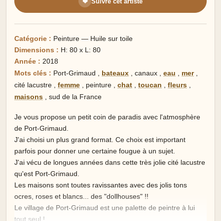
Suivre cet artiste
❤
Catégorie :
Peinture — Huile sur toile
Dimensions :
H: 80 x L: 80
Année :
2018
Mots clés :
Port-Grimaud
,
bateaux
,
canaux
,
eau
,
mer
,
cité lacustre
,
femme
,
peinture
,
chat
,
toucan
,
fleurs
,
maisons
,
sud de la France
Je vous propose un petit coin de paradis avec l'atmosphère
de Port-Grimaud.
J'ai choisi un plus grand format. Ce choix est important
parfois pour donner une certaine fougue à un sujet.
J'ai vécu de longues années dans cette très jolie cité lacustre
qu'est Port-Grimaud.
Les maisons sont toutes ravissantes avec des jolis tons
ocres, roses et blancs... des "dollhouses" !!
Le village de Port-Grimaud est une palette de peintre à lui
tout seul !