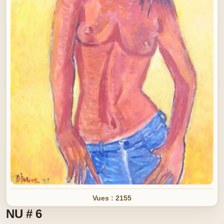
Vues : 2155
NU # 6