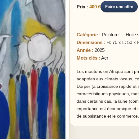
Prix :
400 €
Faire une offre
Catégorie :
Peinture — Huile su
Dimensions :
H: 70 x L: 50 x 
Année :
2025
Mots clés :
Aer
Les moutons en Afrique sont pr
adaptées aux climats locaux, co
Dorper (à croissance rapide et rés
caractéristiques physiques, mais
dans certains cas, la laine (c
importance est économique et soc
de subsistance et le commerce.