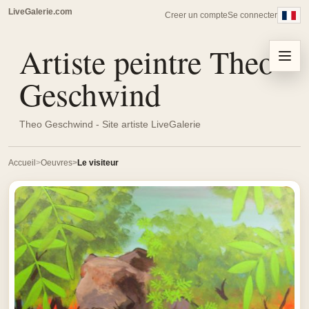
LiveGalerie.com
Creer un compte
Se connecter
Artiste peintre Theo
Menu
Geschwind
Theo Geschwind - Site artiste LiveGalerie
Accueil
Oeuvres
Le visiteur