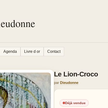
Dieudonne
Agenda
Livre d or
Contact
Le Lion-Croco
par
Dieudonne
Déjà vendue