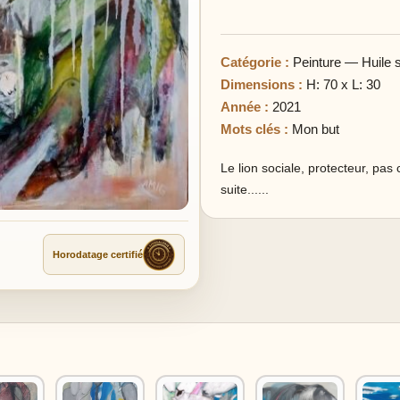
Catégorie :
Peinture — Huile su
Dimensions :
H: 70 x L: 30
Année :
2021
Mots clés :
Mon but
Le lion sociale, protecteur, pa
suite......
Horodatage certifié