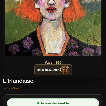
Vues : 260
Horodatage certifié
L'Irlandaise
par
soffya
Oeuvre disponible