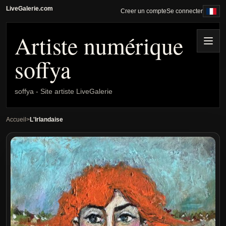
LiveGalerie.com
Creer un compte
Se connecter
Artiste numérique
Menu
soffya
soffya - Site artiste LiveGalerie
Accueil
L'Irlandaise