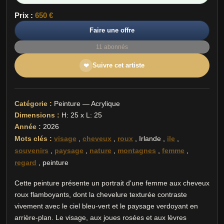
Prix :
650 €
Faire une offre
11 abonnés
Suivre cet artiste
❤
Catégorie :
Peinture — Acrylique
Dimensions :
H: 25 x L: 25
Année :
2026
Mots clés :
visage
,
cheveux
,
roux
,
Irlande
,
ile
,
souvenirs
,
paysage
,
nature
,
montagnes
,
femme
,
regard
,
peinture
Cette peinture présente un portrait d'une femme aux cheveux
roux flamboyants, dont la chevelure texturée contraste
vivement avec le ciel bleu-vert et le paysage verdoyant en
arrière-plan. Le visage, aux joues rosées et aux lèvres