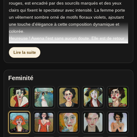
rouges, est encadré par des sourcils marqués et des yeux
clairs qui fixent le spectateur avec intensité. La femme porte
un vêtement sombre orné de motifs floraux violets, ajoutant
une touche d'élégance à cette composition dynamique et
colorée.
Heureuse ! Awena l'est sans aucun doute. Elle est de retour
en Irlande, à Greystones après 20 ans de fuite en avant.
Vivre au rythme de l'océan, la mer à l'est, Bray Head au nord
Lire la suite
et les montagnes de Wicklow à l'ouest, toutes ces merveilles
lui ont tant manquées. Mais son passé elle veut l'affronter
pour en finir avec cette dépression qui lui assombrit l'âme
Feminité
depuis trop longtemps.