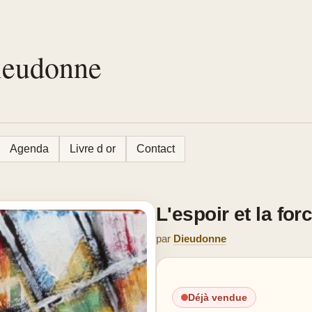
Dieudonne
Agenda
Livre d or
Contact
L'espoir et la for
par
Dieudonne
Déjà vendue