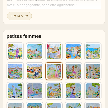
avoir l'air engageante, sans être aguicheuse !
Pour se donner du courage, elle s'est versée un verre de vin
!
Lire la suite
Cependant avec la chaleur, il ne faut pas qu'elle abuse !
Moi, Léo le toucan, je fais attention à ce que mon chapeau
petites femmes
de papier plié reste planté sur le sommet de ma tête. Les
rayons du soleil ne sont pas à prendre à la légère !
A-t-elle parié sur la voiture qui va s'arrêter pour elle ?...
Elles viennent à manquer sur les petites routes. Sera-t-elle
chanceuse ?...
Il n'est pas évident de se lancer dans l'aventure auto-
stoppesque !