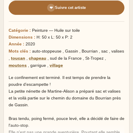
Suivre cet artiste
❤
Catégorie :
Peinture — Huile sur toile
Dimensions :
H: 50 x L: 50 x P: 2
Année :
2020
Mots clés :
auto-stoppeuse
,
Gassin
,
Bourrian
,
sac
,
valises
,
toucan
,
chapeau
,
sud de la France
,
St-Tropez
,
moutons
,
garrigue
,
village
Le confinement est terminé. Il est temps de prendre la
poudre d'escampette !
La petite nénette de Martine-Alison a préparé sac et valises
et la voilà partie sur le chemin du domaine du Bourrian près
de Gassin.
Bras tendu, poing fermé, pouce levé, elle a décidé de faire de
l'auto-stop.
Elle n'est pas une grande aventurière. Pourtant elle semble