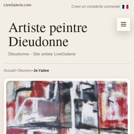
LiveGalerie.com
Creer un compte
Se connecter
Artiste peintre
Menu
Dieudonne
Dieudonne - Site artiste LiveGalerie
Accueil
Oeuvres
Je t’aime