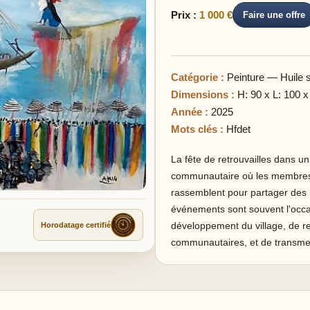
Prix :
1 000 €
Faire une offre
Catégorie :
Peinture — Huile su
Dimensions :
H: 90 x L: 100 x
Année :
2025
Mots clés :
Hfdet
La fête de retrouvailles dans un 
communautaire où les membres, y
rassemblent pour partager des 
événements sont souvent l'occa
développement du village, de ren
Horodatage certifié
communautaires, et de transmet