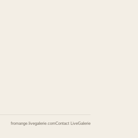
fromange.livegalerie.com
Contact LiveGalerie