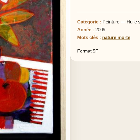
Catégorie :
Peinture — Huile su
Année :
2009
Mots clés :
nature morte
Format 5F