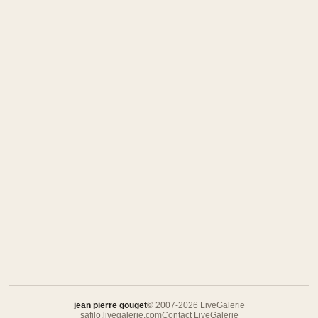
jean pierre gouget
© 2007-2026 LiveGalerie
safilo.livegalerie.com
Contact LiveGalerie