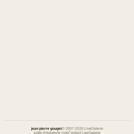
jean pierre gouget
© 2007-2026 LiveGalerie
safilo.livegalerie.com
Contact LiveGalerie