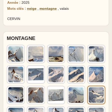
Année :
2025
Mots clés :
neige
,
montagne
,
valais
CERVIN
MONTAGNE