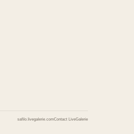
safilo.livegalerie.com
Contact LiveGalerie