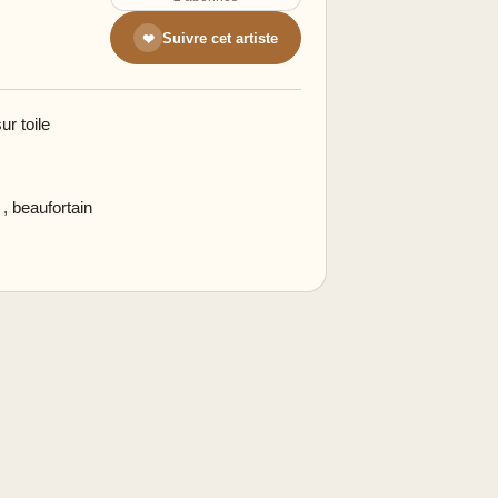
Suivre cet artiste
❤
r toile
,
beaufortain