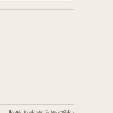
flogoudot.livegalerie.com
Contact LiveGalerie