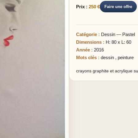
Prix :
250 €
Faire une offre
Catégorie :
Dessin — Pastel
Dimensions :
H: 80 x L: 60
Année :
2016
Mots clés :
dessin
,
peinture
crayons graphite et acrylique sur