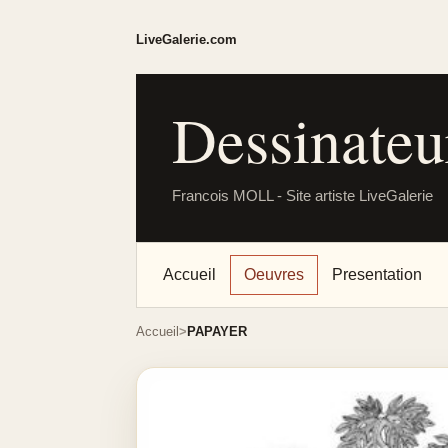
LiveGalerie.com
Dessinate
Francois MOLL - Site artiste LiveGalerie
Accueil
Oeuvres
Presentation
Accueil
PAPAYER