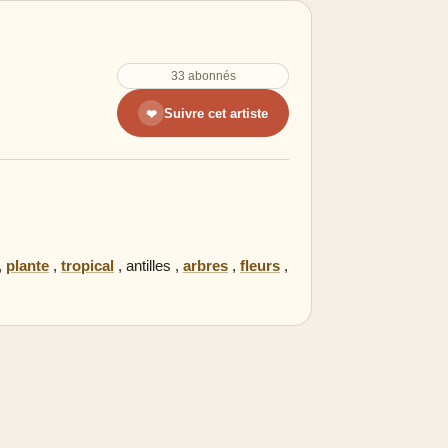
33 abonnés
Suivre cet artiste
❤
,
plante
,
tropical
,
antilles
,
arbres
,
fleurs
,