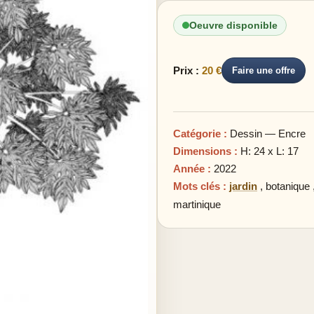
Oeuvre disponible
Prix :
20 €
Faire une offre
Catégorie :
Dessin — Encre
Dimensions :
H: 24 x L: 17
Année :
2022
Mots clés :
jardin
,
botanique
martinique