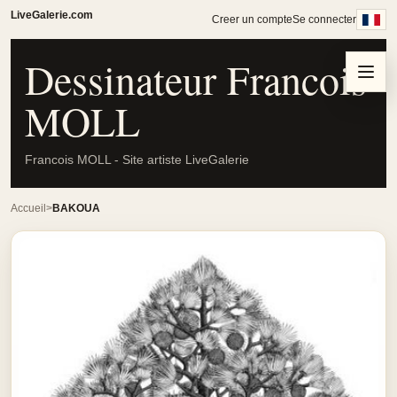
LiveGalerie.com
Creer un compte
Se connecter
Dessinateur Francois
Menu
MOLL
Francois MOLL - Site artiste LiveGalerie
Accueil
BAKOUA