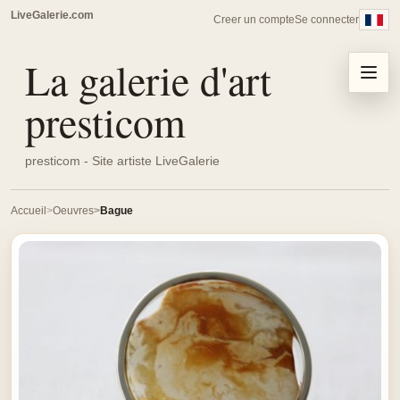
LiveGalerie.com
Creer un compte
Se connecter
La galerie d'art
Menu
presticom
presticom - Site artiste LiveGalerie
Accueil
Oeuvres
Bague