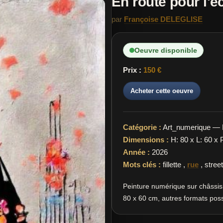
En route pour l'é
par
Françoise DELEGLISE
Oeuvre disponible
Prix :
150 €
Acheter cette oeuvre
Catégorie :
Art_numerique — 
Dimensions :
H: 80 x L: 60 x 
Année :
2026
Mots clés :
fillette
,
rue
,
street
Peinture numérique sur châssis 
80 x 60 cm, autres formats poss