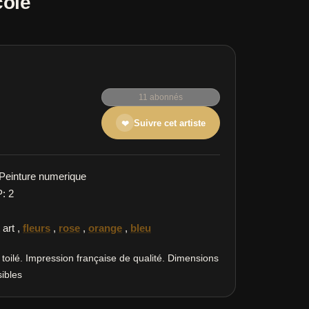
cole
11 abonnés
Suivre cet artiste
❤
Peinture numerique
P: 2
 art
,
fleurs
,
rose
,
orange
,
bleu
toilé. Impression française de qualité. Dimensions
ibles