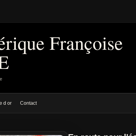
érique Françoise
E
ie
e d or
Contact